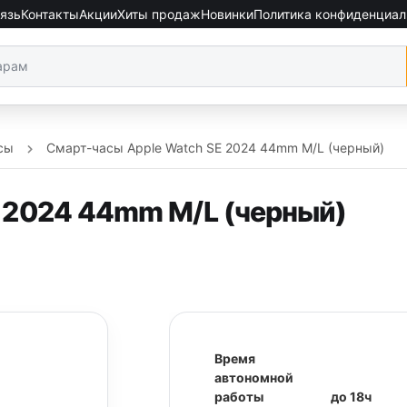
язь
Контакты
Акции
Хиты продаж
Новинки
Политика конфиденциал
сы
Смарт-часы Apple Watch SE 2024 44mm M/L (черный)
 2024 44mm M/L (черный)
Время
автономной
работы
до 18ч